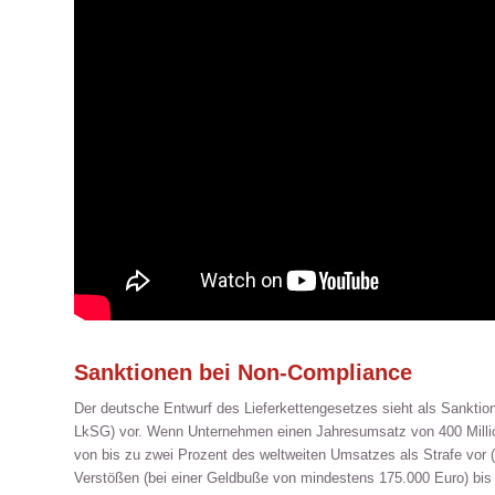
Sanktionen bei Non-Compliance
Der deutsche Entwurf des Lieferkettengesetzes sieht als Sanktio
LkSG) vor. Wenn Unternehmen einen Jahresumsatz von 400 Million
von bis zu zwei Prozent des weltweiten Umsatzes als Strafe vor
Verstößen (bei einer Geldbuße von mindestens 175.000 Euro) bis z