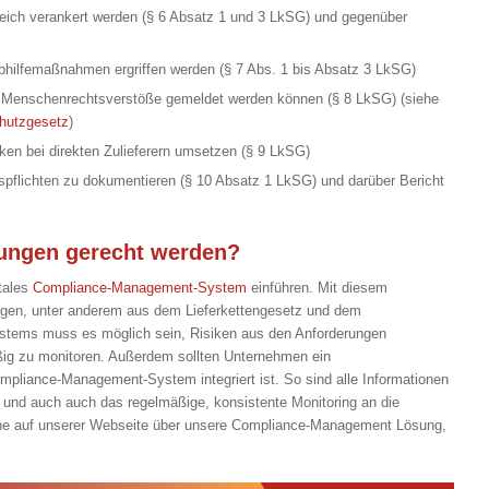
ch verankert werden (§ 6 Absatz 1 und 3 LkSG) und gegenüber
bhilfemaßnahmen ergriffen werden (§ 7 Abs. 1 bis Absatz 3 LkSG)
t Menschenrechtsverstöße gemeldet werden können (§ 8 LkSG) (siehe
hutzgesetz
)
ken bei direkten Zulieferern umsetzen (§ 9 LkSG)
ltspflichten zu dokumentieren (§ 10 Absatz 1 LkSG) und darüber Bericht
ungen gerecht werden?
tales
Compliance-Management-System
einführen. Mit diesem
gen, unter anderem aus dem Lieferkettengesetz und dem
ystems muss es möglich sein, Risiken aus den Anforderungen
ßig zu monitoren. Außerdem sollten Unternehmen ein
Compliance-Management-System integriert ist. So sind alle Informationen
 und auch auch das regelmäßige, konsistente Monitoring an die
gerne auf unserer Webseite über unsere Compliance-Management Lösung,