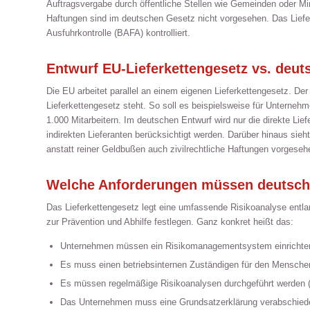
Auftragsvergabe durch öffentliche Stellen wie Gemeinden oder Min
Haftungen sind im deutschen Gesetz nicht vorgesehen. Das Liefe
Ausfuhrkontrolle (BAFA) kontrolliert.
Entwurf EU-Lieferkettengesetz vs. deut
Die EU arbeitet parallel an einem eigenen Lieferkettengesetz. De
Lieferkettengesetz steht. So soll es beispielsweise für Unternehme
1.000 Mitarbeitern. Im deutschen Entwurf wird nur die direkte Lie
indirekten Lieferanten berücksichtigt werden. Darüber hinaus sieh
anstatt reiner Geldbußen auch zivilrechtliche Haftungen vorgeseh
Welche Anforderungen müssen deutsch
Das Lieferkettengesetz legt eine umfassende Risikoanalyse ent
zur Prävention und Abhilfe festlegen. Ganz konkret heißt das:
Unternehmen müssen ein Risikomanagementsystem einrichten
Es muss einen betriebsinternen Zuständigen für den Mensche
Es müssen regelmäßige Risikoanalysen durchgeführt werden 
Das Unternehmen muss eine Grundsatzerklärung verabschiede