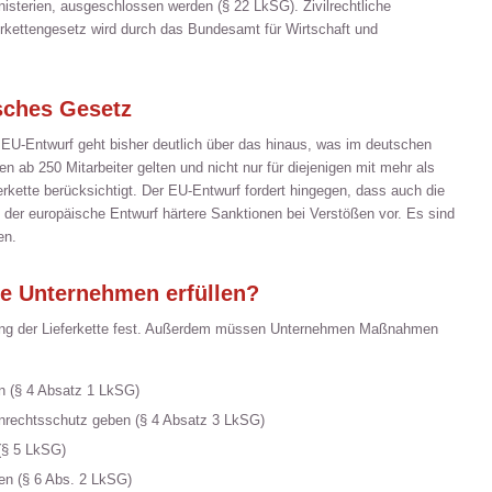
isterien, ausgeschlossen werden (§ 22 LkSG). Zivilrechtliche
rkettengesetz wird durch das Bundesamt für Wirtschaft und
sches Gesetz
r EU-Entwurf geht bisher deutlich über das hinaus, was im deutschen
n ab 250 Mitarbeiter gelten und nicht nur für diejenigen mit mehr als
ferkette berücksichtigt. Der EU-Entwurf fordert hingegen, dass auch die
t der europäische Entwurf härtere Sanktionen bei Verstößen vor. Es sind
en.
e Unternehmen erfüllen?
lang der Lieferkette fest. Außerdem müssen Unternehmen Maßnahmen
 (§ 4 Absatz 1 LkSG)
nrechtsschutz geben (§ 4 Absatz 3 LkSG)
(§ 5 LkSG)
n (§ 6 Abs. 2 LkSG)