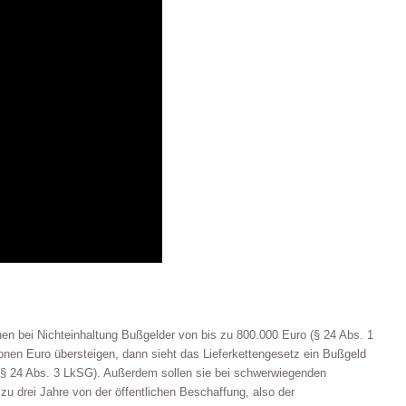
nen bei Nichteinhaltung Bußgelder von bis zu 800.000 Euro (§ 24 Abs. 1
en Euro übersteigen, dann sieht das Lieferkettengesetz ein Bußgeld
 (§ 24 Abs. 3 LkSG). Außerdem sollen sie bei schwerwiegenden
u drei Jahre von der öffentlichen Beschaffung, also der