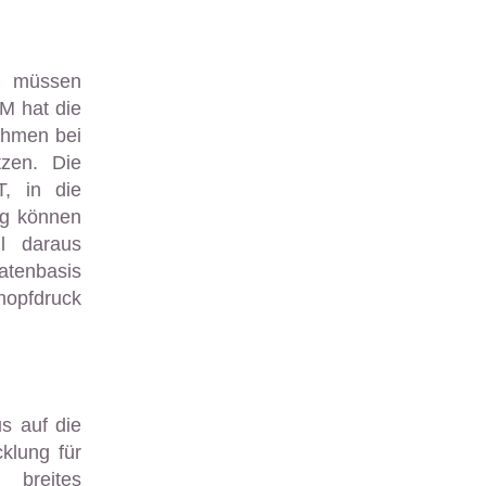
en müssen
M hat die
ehmen bei
zen. Die
, in die
ng können
l daraus
Datenbasis
opfdruck
s auf die
klung für
breites