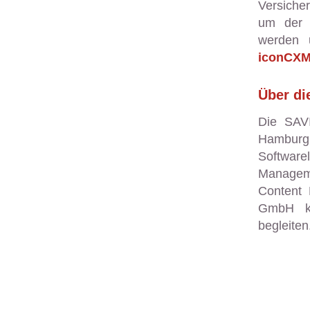
Versiche
um der 
werden 
iconCX
Über d
Die SAVI
Hamburg
Softwar
Managem
Content
GmbH kö
begleiten