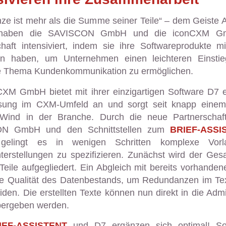
e ist mehr als die Summe seiner Teile“ – dem Geiste A
 haben die SAVISCON GmbH und die iconCXM G
chaft intensiviert, indem sie ihre Softwareprodukte mi
n haben, um Unternehmen einen leichteren Einsti
 Thema Kundenkommunikation zu ermöglichen.
CXM GmbH bietet mit ihrer einzigartigen Software D7 ei
ung im CXM-Umfeld an und sorgt seit knapp einem
 Wind in der Branche. Durch die neue Partnerschaf
N GmbH und den Schnittstellen zum
BRIEF-ASSI
gelingt es in wenigen Schritten komplexe Vorl
erstellungen zu spezifizieren. Zunächst wird der Gesa
Teile aufgegliedert. Ein Abgleich mit bereits vorhande
die Qualität des Datenbestands, um Redundanzen im Te
den. Die erstellten Texte können nun direkt in die Admi
bergeben werden.
IEF-ASSISTENT
und D7 ergänzen sich optimal! So