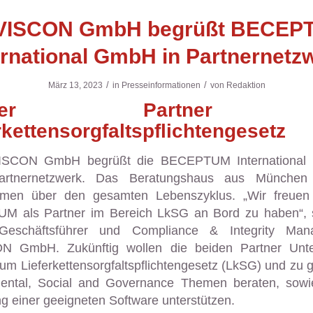
VISCON GmbH begrüßt BECEP
ernational GmbH in Partnernetz
/
/
März 13, 2023
in
Presseinformationen
von
Redaktion
arker Partner 
rkettensorgfaltspflichtengesetz
ISCON GmbH begrüßt die BECEPTUM International
artnernetzwerk. Das Beratungshaus aus München b
men über den gesamten Lebenszyklus. „Wir freuen
 als Partner im Bereich LkSG an Bord zu haben“, 
Geschäftsführer und Compliance & Integrity Man
N GmbH. Zukünftig wollen die beiden Partner Unt
zum Lieferkettensorgfaltspflichtengesetz (LkSG) und zu 
ental, Social and Governance Themen beraten, sowi
g einer geeigneten Software unterstützen.