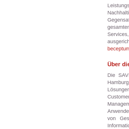
Leistun
Nachhalt
Gegensat
gesamte
Services
ausgeri
beceptu
Über d
Die SAVI
Hamburg.
Lösungen
Custome
Managem
Anwender
von Ges
Informat