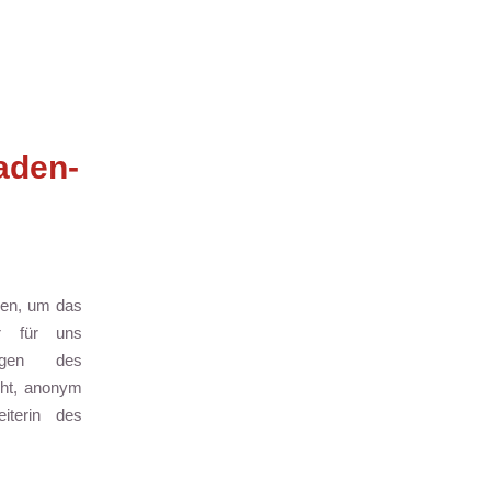
aden-
en, um das
ar für uns
ngen des
eht, anonym
iterin des