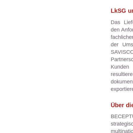
LkSG um
Das Lief
den Anfo
fachlich
der Ums
SAVISCO
Partners
Kunden 
resultier
dokumen
exportier
Über d
BECEPTUM
strategi
multin