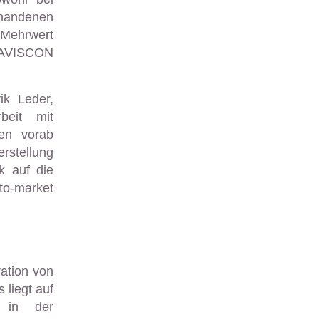
rhandenen
 Mehrwert
 SAVISCON
ik Leder,
beit mit
en vorab
rstellung
k auf die
to-market
ation von
liegt auf
 in der