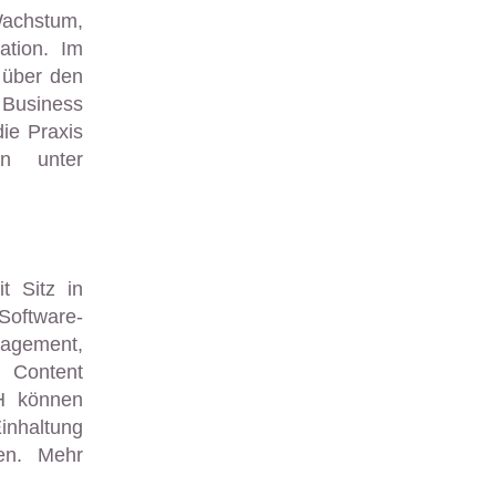
achstum,
ation. Im
 über den
Business
ie Praxis
en unter
t Sitz in
Software-
nagement,
 Content
H können
inhaltung
en. Mehr