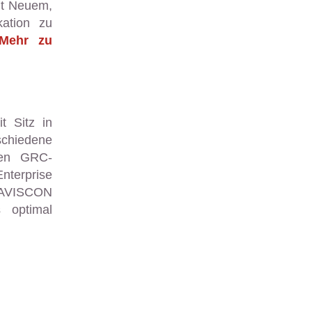
it Neuem,
ation zu
Mehr zu
t Sitz in
chiedene
hen GRC-
terprise
AVISCON
 optimal