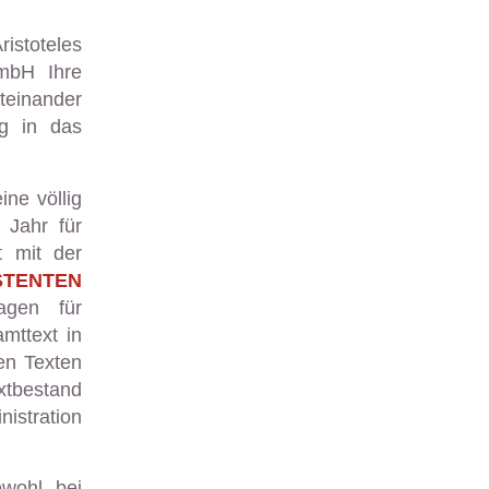
ristoteles
mbH Ihre
teinander
eg in das
ne völlig
 Jahr für
t mit der
STENTEN
agen für
mttext in
nen Texten
xtbestand
nistration
wohl bei