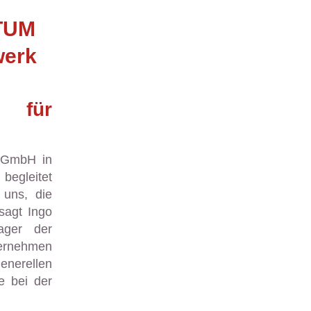
TUM
werk
für
 GmbH in
egleitet
 uns, die
sagt Ingo
ager der
ernehmen
generellen
e bei der