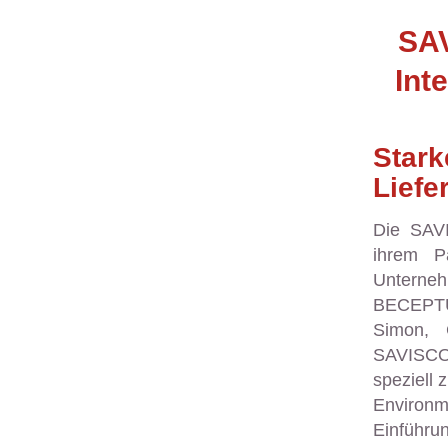
SA
Int
St
Liefe
Die SAV
ihrem P
Unterneh
BECEPTUM
Simon, 
SAVISCO
speziell 
Environm
Einführun