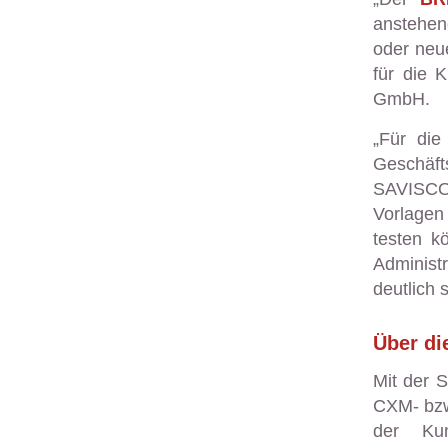
anstehen
oder neu
für die 
GmbH.
„Für die
Geschäf
SAVISCO
Vorlagen
testen k
Administ
deutlich s
Über d
Mit der 
CXM- bzw
der Ku