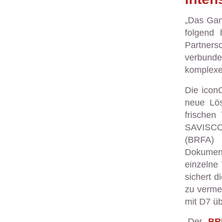
„Das Ganz
folgend
Partners
verbunde
komplexe
Die icon
neue Lös
frischen
SAVISCO
(BRFA) 
Dokument
einzelne 
sichert 
zu vermei
mit D7 ü
„Der
BR