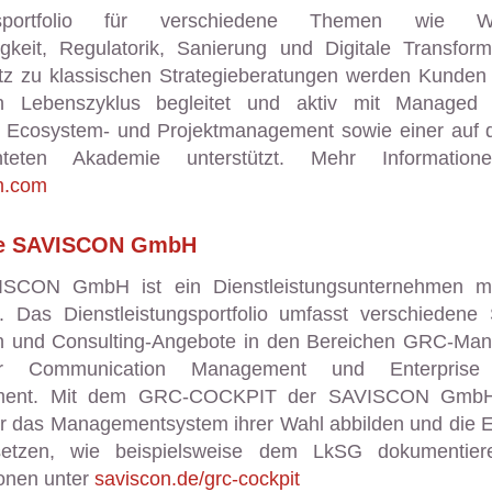
gsportfolio für verschiedene Themen wie W
igkeit, Regulatorik, Sanierung und Digitale Transform
z zu klassischen Strategieberatungen werden Kunden
n Lebenszyklus begleitet und aktiv mit Managed 
, Ecosystem- und Projektmanagement sowie einer auf d
chteten Akademie unterstützt. Mehr Information
m.com
ie SAVISCON GmbH
SCON GmbH ist ein Dienstleistungsunternehmen mi
 Das Dienstleistungsportfolio umfasst verschiedene 
 und Consulting-Angebote in den Bereichen GRC-Ma
r Communication Management und Enterprise
ent. Mit dem GRC-COCKPIT der SAVISCON Gmb
 das Managementsystem ihrer Wahl abbilden und die E
etzen, wie beispielsweise dem LkSG dokumentier
ionen unter
saviscon.de/grc-cockpit