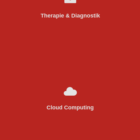
§ 19 KHSFV Absatz
Digitale Leistungsanforderung (
)
1 Satz 1 Nr. 6 KHSFV
Therapie & Diagnostik
Leistungsabstimmung und Cloud-Computing
)
§19 Absatz 1 Satz 1 Nr. 7 KHSFV
Systeme (
Cloud Computing