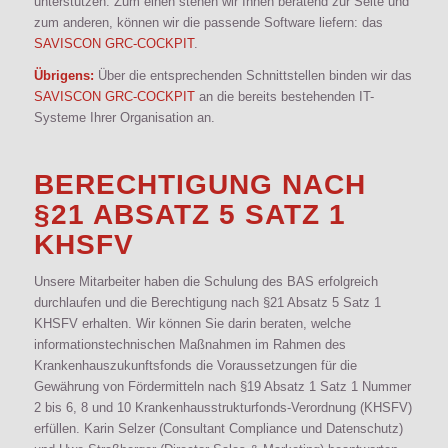
unterstützen. Zum einen stehen wir Ihnen beratend zur Seite und
zum anderen, können wir die passende Software liefern: das
SAVISCON GRC-COCKPIT
.
Übrigens:
Über die entsprechenden Schnittstellen binden wir das
SAVISCON GRC-COCKPIT
an die bereits bestehenden IT-
Systeme Ihrer Organisation an.
BERECHTIGUNG NACH
§21 ABSATZ 5 SATZ 1
KHSFV
Unsere Mitarbeiter haben die Schulung des BAS erfolgreich
durchlaufen und die Berechtigung nach §21 Absatz 5 Satz 1
KHSFV erhalten. Wir können Sie darin beraten, welche
informationstechnischen Maßnahmen im Rahmen des
Krankenhauszukunftsfonds die Voraussetzungen für die
Gewährung von Fördermitteln nach §19 Absatz 1 Satz 1 Nummer
2 bis 6, 8 und 10 Krankenhausstrukturfonds-Verordnung (KHSFV)
erfüllen. Karin Selzer (Consultant Compliance und Datenschutz)