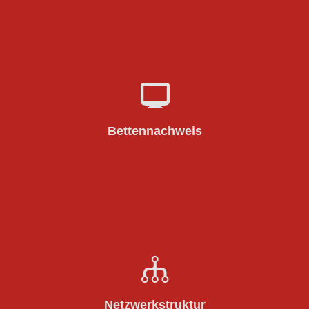
Digitales Versorgungsnachweissystem für Betten
zur Verbesserung der Zusammenarbeit zwischen
Krankenhäusern und anderen
§ 19 KHSFV Absatz 1
Versorgungseinrichtungen (
Bettennachweis
)
Satz 1 Nr. 8 KHSFV
informationstechnische, kommunikationstechnische
und robotikbasierter Anlagen, Systeme oder
§ 19
Verfahren und telemedizinische Netzwerke (
Netzwerkstruktur
)
KHSFV Absatz 1 Satz 1 Nr. 9 KHSFV