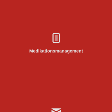
Digitales Medikationsmanagement; Ziel:
Arzneimitteltherapiesicherheit (ATMS) in
Krankenhäusern erhöhen; nötig: durchgehend
digitale Dokumentation der Medikation in
interoperablen Systemen + ständige Verfügbarkeit
Medikationsmanagement
der Informationen für alle am Behandlungsprozess
§ 19 KHSFV Absatz 1 Satz 1 Nr. 5
beteiligten (
)
KHSFV