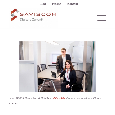
Blog
Presse
Kontakt
Leiter DOPiX Consulting & CCM bei
SAVISCON
: Andreas Bernard und Viktória
Bernard.